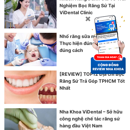
Nghiệm Bọc Răng Sứ Tại
ViDental Clinic
Nhổ răng sữa mọc lệch:
Thực hiện đúng thời điểm và
đúng cách
[REVIEW] TOP12 Địa chỉ Bọc
Răng Sứ Trả Góp TPHCM Tốt
Nhất
Nha Khoa ViDental – Sở hữu
công nghệ chế tác răng sứ
hàng đầu Việt Nam