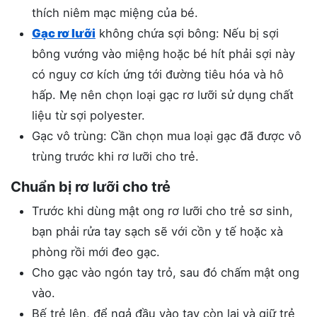
thích niêm mạc miệng của bé.
Gạc rơ lưỡi
không chứa sợi bông: Nếu bị sợi
bông vướng vào miệng hoặc bé hít phải sợi này
có nguy cơ kích ứng tới đường tiêu hóa và hô
hấp. Mẹ nên chọn loại gạc rơ lưỡi sử dụng chất
liệu từ sợi polyester.
Gạc vô trùng: Cần chọn mua loại gạc đã được vô
trùng trước khi rơ lưỡi cho trẻ.
Chuẩn bị rơ lưỡi cho trẻ
Trước khi dùng mật ong rơ lưỡi cho trẻ sơ sinh,
bạn phải rửa tay sạch sẽ với cồn y tế hoặc xà
phòng rồi mới đeo gạc.
Cho gạc vào ngón tay trỏ, sau đó chấm mật ong
vào.
Bế trẻ lên, để ngả đầu vào tay còn lại và giữ trẻ