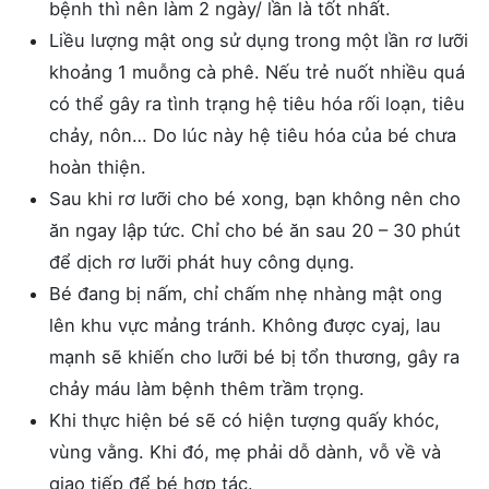
bệnh thì nên làm 2 ngày/ lần là tốt nhất.
Liều lượng mật ong sử dụng trong một lần rơ lưỡi
khoảng 1 muỗng cà phê. Nếu trẻ nuốt nhiều quá
có thể gây ra tình trạng hệ tiêu hóa rối loạn, tiêu
chảy, nôn… Do lúc này hệ tiêu hóa của bé chưa
hoàn thiện.
Sau khi rơ lưỡi cho bé xong, bạn không nên cho
ăn ngay lập tức. Chỉ cho bé ăn sau 20 – 30 phút
để dịch rơ lưỡi phát huy công dụng.
Bé đang bị nấm, chỉ chấm nhẹ nhàng mật ong
lên khu vực mảng tránh. Không được cyaj, lau
mạnh sẽ khiến cho lưỡi bé bị tổn thương, gây ra
chảy máu làm bệnh thêm trầm trọng.
Khi thực hiện bé sẽ có hiện tượng quấy khóc,
vùng vằng. Khi đó, mẹ phải dỗ dành, vỗ về và
giao tiếp để bé hợp tác.