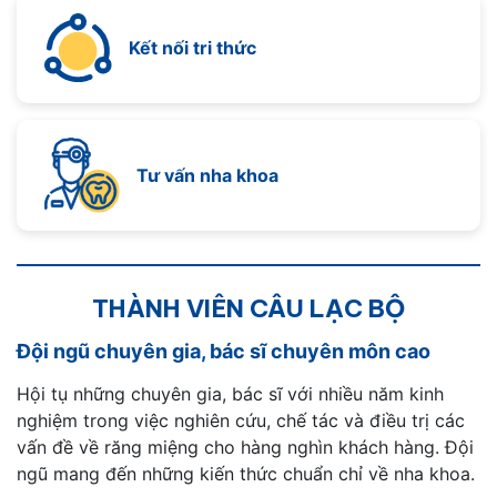
Kết nối tri thức
Tư vấn nha khoa
THÀNH VIÊN CÂU LẠC BỘ
Đội ngũ chuyên gia, bác sĩ chuyên môn cao
Hội tụ những chuyên gia, bác sĩ với nhiều năm kinh
nghiệm trong việc nghiên cứu, chế tác và điều trị các
vấn đề về răng miệng cho hàng nghìn khách hàng. Đội
ngũ mang đến những kiến thức chuẩn chỉ về nha khoa.