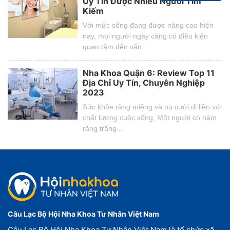
Uy Tín Được Nhiều Người Tìm
Kiếm
Với mức sống đang được nâng cao hiện
nay, mọi người ngày càng có điều kiện
quan tâm đến vấn...
Nha Khoa Quận 6: Review Top 11
Địa Chỉ Uy Tín, Chuyên Nghiệp
2023
Sức khỏe răng miệng và nụ cười đi liền với
chất lượng cuộc sống. Một người có hàm
răng trắng...
Câu Lạc Bộ Hội Nha Khoa Tư Nhân Việt Nam
Câu Lạc Bộ Hội Nha Khoa Tư Nhân Việt Nam là tổ chức xã