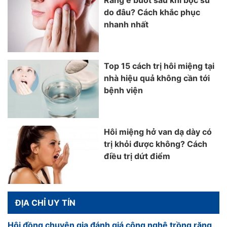
Răng ê buốt sau khi bọc sứ
do đâu? Cách khắc phục
nhanh nhất
Top 15 cách trị hôi miệng tại
nhà hiệu quả không cần tới
bệnh viện
Hôi miệng hở van dạ dày có
trị khỏi được không? Cách
điều trị dứt điểm
ĐỊA CHỈ UY TÍN
Hội đồng chuyên gia đánh giá công nghệ trồng răng