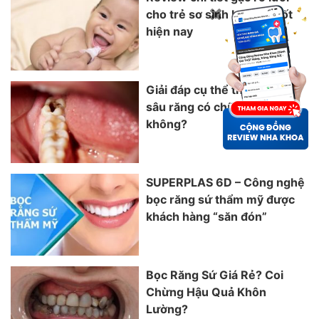
cho trẻ sơ sinh loại nào tốt
hiện nay
Giải đáp cụ thể thắc mắc bị
sâu răng có chữa được
không?
SUPERPLAS 6D – Công nghệ
bọc răng sứ thẩm mỹ được
khách hàng “săn đón”
Bọc Răng Sứ Giá Rẻ? Coi
Chừng Hậu Quả Khôn
Lường?