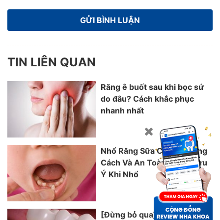
TIN LIÊN QUAN
Răng ê buốt sau khi bọc sứ
do đâu? Cách khắc phục
nhanh nhất
Nhổ Răng Sữa Cho Bé Đúng
Cách Và An Toàn Nhất? Lưu
Ý Khi Nhổ
[Đừng bỏ qua] Top 12 Địa