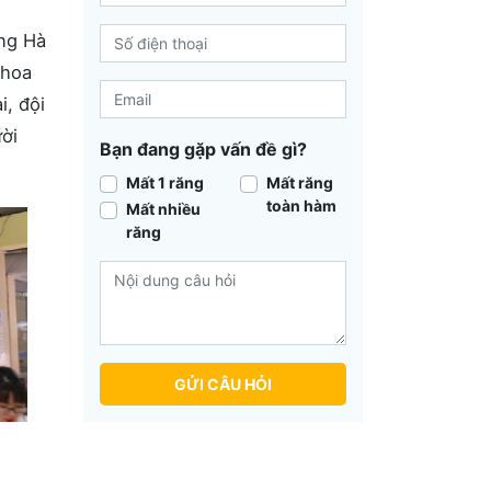
ơng Hà
Khoa
i, đội
ời
Bạn đang gặp vấn đề gì?
Mất 1 răng
Mất răng
toàn hàm
Mất nhiều
răng
GỬI CÂU HỎI