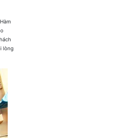
– Hàm
ao
khách
i lòng