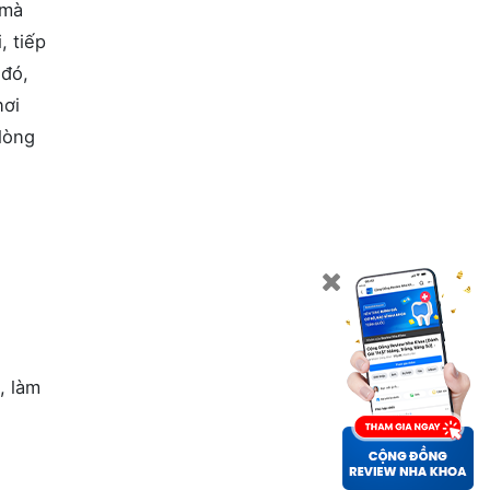
 mà
, tiếp
 đó,
nơi
lòng
, làm