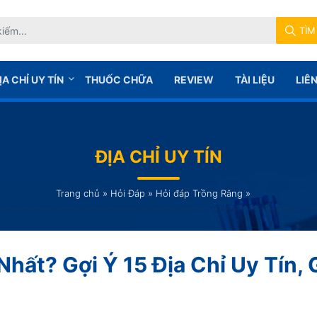
TÌM
ỊA CHỈ UY TÍN
THUỐC CHỮA
REVIEW
TÀI LIỆU
LIÊ
ĐỊA CHỈ UY TÍN
Trang chủ
»
Hỏi Đáp
»
Hỏi đáp Trồng Răng
»
hất? Gợi Ý 15 Địa Chỉ Uy Tín, 