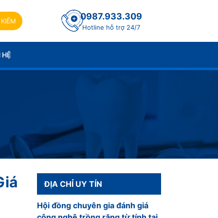
0987.933.309
 KIẾM
Hotline hỗ trợ 24/7
N HỆ
Giá
ĐỊA CHỈ UY TÍN
Hội đồng chuyên gia đánh giá
công nghệ trồng răng từ tính tại