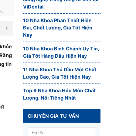
ViDental
n)
10 Nha Khoa Phan Thiết Hiện
Đại, Chất Lượng, Giá Tốt Hiện
Nay
 khỏe
10 Nha Khoa Bình Chánh Uy Tín,
 Răng
Giá Tốt Hàng Đầu Hiện Nay
g tin
11 Nha Khoa Thủ Dầu Một Chất
Lượng Cao, Giá Tốt Hiện Nay
Top 9 Nha Khoa Hóc Môn Chất
Lượng, Nổi Tiếng Nhất
ng
CHUYÊN GIA TƯ VẤN