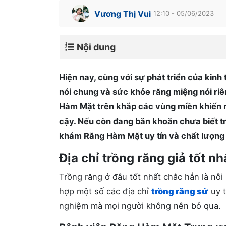
Vương Thị Vui
12:10 - 05/06/2023
Nội dung
Hiện nay, cùng với sự phát triển của kin
nói chung và sức khỏe răng miệng nói riê
Hàm Mặt trên khắp các vùng miền khiến nh
cậy. Nếu còn đang băn khoăn chưa biết tr
khám Răng Hàm Mặt uy tín và chất lượng 
Địa chỉ trồng răng giả tốt nh
Trồng răng ở đâu tốt nhất chắc hẳn là nỗ
hợp một số các địa chỉ
trồng răng sứ
uy t
nghiệm mà mọi người không nên bỏ qua.