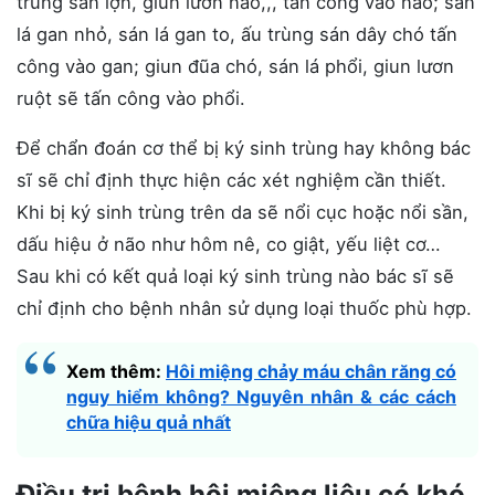
trùng sán lợn, giun lươn não,,, tấn công vào não; sán
lá gan nhỏ, sán lá gan to, ấu trùng sán dây chó tấn
công vào gan; giun đũa chó, sán lá phổi, giun lươn
ruột sẽ tấn công vào phổi.
Để chẩn đoán cơ thể bị ký sinh trùng hay không bác
sĩ sẽ chỉ định thực hiện các xét nghiệm cần thiết.
Khi bị ký sinh trùng trên da sẽ nổi cục hoặc nổi sần,
dấu hiệu ở não như hôm nê, co giật, yếu liệt cơ…
Sau khi có kết quả loại ký sinh trùng nào bác sĩ sẽ
chỉ định cho bệnh nhân sử dụng loại thuốc phù hợp.
Xem thêm:
Hôi miệng chảy máu chân răng có
nguy hiểm không? Nguyên nhân & các cách
chữa hiệu quả nhất
Điều trị bệnh hôi miệng liệu có khó