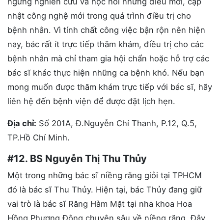
ngừng nghiên cứu và học hỏi những điều mới, cập
nhật công nghệ mới trong quá trình điều trị cho
bệnh nhân. Vì tính chất công việc bận rộn nên hiện
nay, bác rất ít trực tiếp thăm khám, điều trị cho các
bệnh nhân mà chỉ tham gia hội chẩn hoặc hỗ trợ các
bác sĩ khác thực hiện những ca bệnh khó. Nếu bạn
mong muốn được thăm khám trực tiếp với bác sĩ, hãy
liên hệ đến bệnh viện để được đặt lịch hẹn.
Địa chỉ:
Số 201A, Đ.Nguyễn Chí Thanh, P.12, Q.5,
TP.Hồ Chí Minh.
#12. BS Nguyễn Thị Thu Thủy
Một trong những bác sĩ niềng răng giỏi tại TPHCM
đó là bác sĩ Thu Thủy. Hiện tại, bác Thủy đang giữ
vai trò là bác sĩ Răng Hàm Mặt tại nha khoa Hoa
Hồng Phương Đông chuyên sâu về niềng răng. Đây