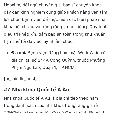
Ngoài ra, đội ngũ chuyên gia, bác sĩ chuyên khoa
dày dặn kinh nghiệm cũng giúp khách hàng yên tâm
lựa chọn bệnh viện để thực hiện các biện pháp nha
khoa nói chung và trồng răng sứ nói riêng. Quy trình
điều trị khép kín, đảm bảo an toàn trong khử khuẩn,
hạn chế tối đa việc lây nhiễm chéo.
Địa chỉ
: Bệnh viện Răng hàm mặt WorldWide có
địa chỉ tại số 244A Cống Quỳnh, thuộc Phường
Phạm Ngũ Lão, Quận 1, TP.HCM.
[pr_middle_post]
#7. Nha khoa Quốc tế Á Âu
Nha khoa Quốc tế Á Âu là địa chỉ tiếp theo nằm
trong danh sách các nha khoa trồng răng giá rẻ
TPHCM mà bạn nên tới. Cơ sở được thành lập và đi