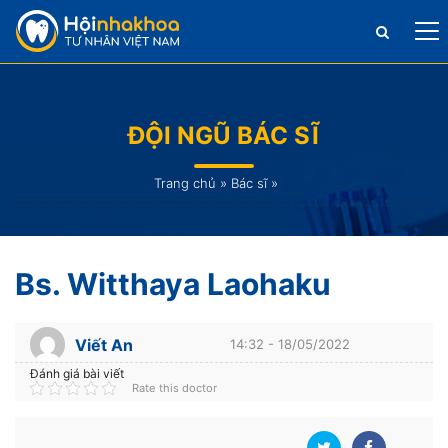
ĐỘI NGŨ BÁC SĨ
Trang chủ
»
Bác sĩ
»
Bs. Witthaya Laohaku
Viết An
14:32 - 18/05/2022
Đánh giá bài viết
Rate this doctor